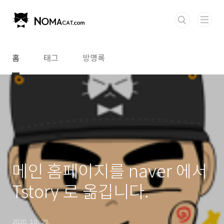
본문 바로가기
홈
태그
방명록
메인 홈페이지를 naver 에서
Tstory 로 옮깁니다.
2020. 10. 29.