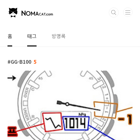
본문 바로가기
홈
태그
방명록
GG-B100
5