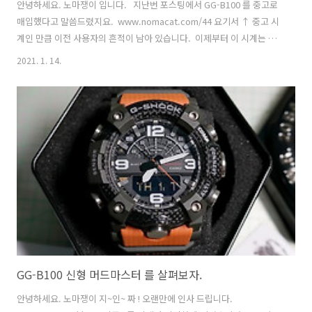
안녕하세요. 노마쟁이 입니다. ​ ​ 지난번 포스팅에서 GG-B100 를 중고로
매입했다고 말씀드렸지요. ​ www.nomacat.com/44 요기서 ↑ 중고 시
계인 만큼 이전 사용자의 흔적이 남아 있습니다. ​ 이제부터 이 시계는 제
겁니다. ​ 깨끗하게 세척도 시켜주고, 보호필름도 붙여주고, 방수처리도
2021. 1. 14.
해주고, 배터리도 새로 줘야지요. ​ 이번 포스팅 주제는 GG-B100 세척,
배터리 교체, 방수처리 & 보호필름 붙이기입니다. ​ ※ 이 포스팅은 스크
롤이 매우 깁니다. ※ 사진 원본(1080P) ,동영상 및 글 을 보시려면 여기
로 가셔요.↓ blog.naver.com/nomacat/222206580813 ​ ​ 바로 시작
합니다. ​ ​ 중고 시계 구입 시 가장 먼저 확인할 사항은 바로, 시계 나사의..
GG-B100 신형 머드마스터 를 살펴보자.
안녕하세요. 노마쟁이 지~인~ 짜 ! 오랜만에 인사 드립니다.