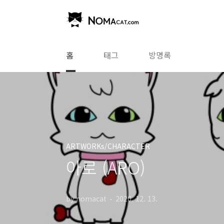
본문 바로가기
홈
태그
방명록
ARTWORKs/CHARACTER
아로 (ARO)
by nomacat
2020. 12. 13.