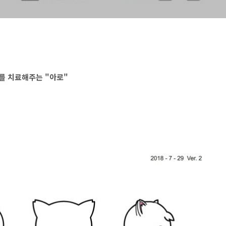
를 치료해주는
"
아로"